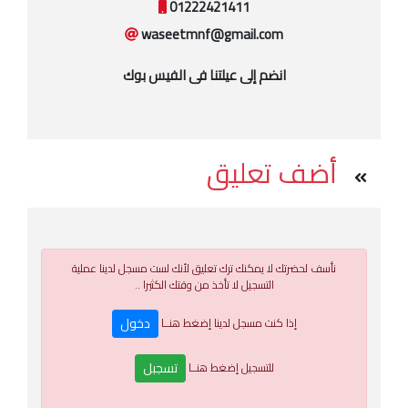
01222421411
waseetmnf@gmail.com
انضم إلى عيلتنا فى الفيس بوك
أضف تعليق
نأسف لحضرتك لا يمكنك ترك تعليق لأنك لست مسجل لدينا عملية
التسجيل لا تأخذ من وقتك الكثيرا ..
دخول
إذا كنت مسجل لدينا إضغط هنــا
تسجبل
للتسجيل إضغط هنــا