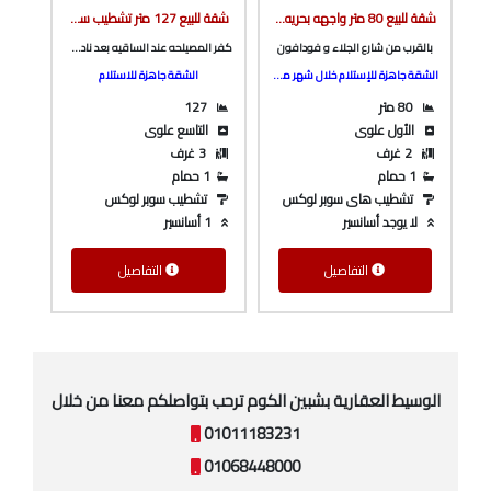
شقة للبيع 80 متر واجهه بحريه تشطيب سوبر لوكس دور أول علوى ف مساكن التعاونيات و بالقرب من فودافون من شركة الوسيط العقارية بشبين الكوم
شقة للبيع 127 متر تشطيب سوبر لوكس ف برج بأسانسير ع الرئيسي مباشرة و كامله المرافق بكفر المصيلحه من الوسيط العقارية بشبين الكوم
بالقرب من شارع الجلاء و فودافون
كفر المصيلحه عند الساقيه بعد نادي حسني مبارك و المدرسه الصينيه
الشقة جاهزة للإستلام خلال شهر من كتابة العقد
الشقة جاهزة للاستلام
80 متر
127
الأول علوى
التاسع علوى
2 غرف
3 غرف
1 حمام
1 حمام
تشطيب هاى سوبر لوكس
تشطيب سوبر لوكس
لا يوجد أسانسير
1 أسانسير
التفاصيل
التفاصيل
الوسيط العقارية بشبين الكوم ترحب بتواصلكم معنا من خلال
01011183231
01068448000