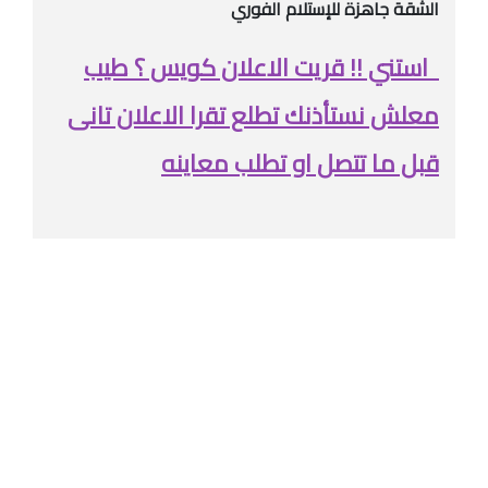
الشقة جاهزة للإستلام الفوري
استني !! قريت الاعلان كويس ؟ طيب
معلش نستأذنك تطلع تقرا الاعلان تانى
قبل ما تتصل او تطلب معاينه