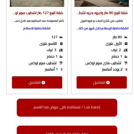
شقة للبيع 80 متر واجهه بحريه تشطيب سوبر لوكس دور أول علوى ف مساكن التعاونيات و بالقرب من فودافون من شركة الوسيط العقارية بشبين الكوم
شقة للبيع 127 متر تشطيب سوبر لوكس ف برج بأسانسير ع الرئيسي مباشرة و كامله المرافق بكفر المصيلحه من الوسيط العقارية بشبين الكوم
بالقرب من شارع الجلاء و فودافون
كفر المصيلحه عند الساقيه بعد نادي حسني مبارك و المدرسه الصينيه
الشقة جاهزة للإستلام خلال شهر من كتابة العقد
الشقة جاهزة للاستلام
80 متر
127
الأول علوى
التاسع علوى
2 غرف
3 غرف
1 حمام
1 حمام
تشطيب هاى سوبر لوكس
تشطيب سوبر لوكس
لا يوجد أسانسير
1 أسانسير
التفاصيل
التفاصيل
إضغط هنــا / لمشاهدة باقى عروض هذا القسم
شقق تمليك إدارية بشبين الكوم