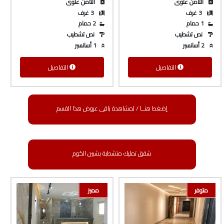
الثامن علوى
الثامن علوى
3 غرف
3 غرف
1 حمام
2 حمام
نص تشطيب
نص تشطيب
2 أسانسير
1 أسانسير
التفاصيل
التفاصيل
إضغط هنــا / لمشاهدة باقى عروض هذا القسم
شقق تمليك متشطبة بشبين الكوم
متوفر
مميز