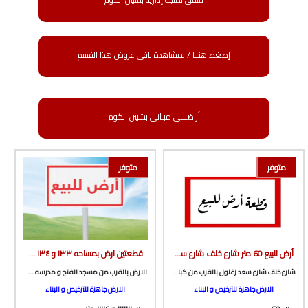
إضغط هنــا / لمشاهدة باقى عروض هذا القسم
أراضـــى مبـانى بشبين الكوم
متوفر
متوفر
أرض للبيع 60 متر شارع خلف شارع سعد زغلول بالقرب من كباب الجميل الجديد من الوسيط العقارية بشبين الكوم
قطعتين ارض بمساحه ١٣٣ و ١٣٤ متر صافي مباني بالقرب من مسجد الفتح و مدرسه صلاح خطاب من الوسيط العقارية بشبين الكوم
شارع خلف شارع سعد زغلول بالقرب من كباب الجميل الجديد
الارض بالقرب من مسجد الفتح و مدرسه صلاح خطاب و الملعب الخامسي بطريق ميت خاقان
الارض جاهزة للترخيص و البناء
الارض جاهزة للترخيص و البناء