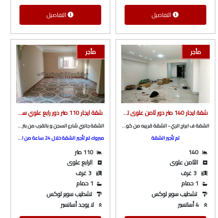
التفاصيل
التفاصيل
مأجر
مأجر
شقة ايجار 140 متر دور ثامن علوى تشطيب سوبر لوكس من الوسيط العقارية بشبين الكوم
شقة ايجار 110 متر دور رابع علوي سلم جانبي شارع السجن و بالقرب من بنزنيه الباجوري من الوسيط العقارية بشبين الكوم
الشقة ف ابراج الري - الشقة قريبه من كوبري فينيسيا
الشقة جانبي شارع السجن و بالقرب من بنزينه الباجوري
تم تأجير الشقة
مبروك تم تأجير الشقة خلال 24 ساعة من الاعلان عنها ^_^
140
110 متر
الثامن علوى
الرابع علوى
3 غرف
3 غرف
1 حمام
1 حمام
تشطيب سوبر لوكس
تشطيب سوبر لوكس
4 أسانسير
لا يوجد أسانسير