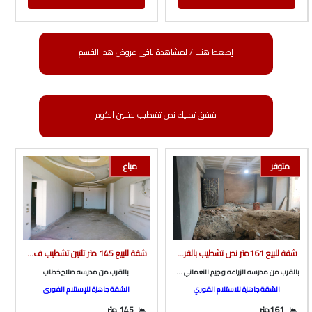
إضغط هنــا / لمشاهدة باقى عروض هذا القسم
شقق تمليك نص تشطيب بشبين الكوم
متوفر
مباع
شقة للبيع 161متر نص تشطيب بالقرب من مدرسه الزراعه و چيم النعماني ونادى المعلمين من الوسيط العقارية بشبين الكوم
شقة للبيع 145 متر تلتين تشطيب ف برج بأسانسير بالقرب من مدرسه صلاح خطاب ف طريق ميت خاقان من شركة الوسيط العقارية بشبين الكوم
بالقرب من مدرسه الزراعه و چيم النعماني ونادى المعلمين
بالقرب من مدرسه صلاح خطاب
الشقة جاهزة للاستلام الفوري
الشقة جاهزة للإستلام الفورى
161متر
145 متر