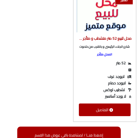
محل للبيع 52 متر متشطب و متأجر ف شارع الجلاء الرئيسى بالقرب من حتحوت من شركة الوسيط العقارية بشبين الكوم
شارع الجلاء الرئيسى و بالقرب من حتحوت
المحل متأجر
52 متر
لايوجد غرف
لايوجد حمام
تشطيب لوكس
لا يوجد أسانسير
التفاصيل
إضغط هنــا / لمشاهدة باقى عروض هذا القسم