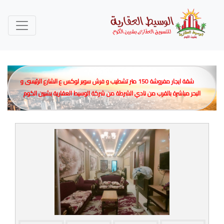
شقة ايجار مفروشة 150 متر تشطيب و فرش سوبر لوكس ع الشارع الرئيسى و
البحر مباشرة بالقرب من نادي الشرطة من شركة الوسيط العقارية بشبين الكوم