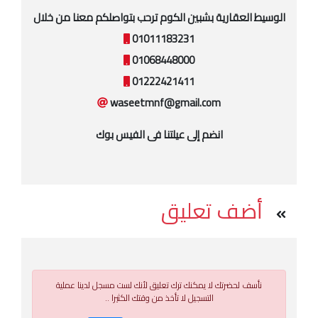
الوسيط العقارية بشبين الكوم ترحب بتواصلكم معنا من خلال
01011183231
01068448000
01222421411
waseetmnf@gmail.com
انضم إلى عيلتنا فى الفيس بوك
أضف تعليق
نأسف لحضرتك لا يمكنك ترك تعليق لأنك لست مسجل لدينا عملية
التسجيل لا تأخذ من وقتك الكثيرا ..