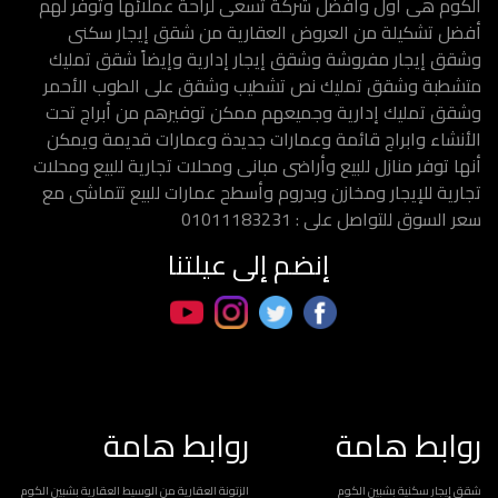
الكوم هى أول وأفضل شركة تسعى لراحة عملائها وتوفر لهم
أفضل تشكيلة من العروض العقارية من شقق إيجار سكنى
وشقق إيجار مفروشة وشقق إيجار إدارية وإيضاً شقق تمليك
متشطبة وشقق تمليك نص تشطيب وشقق على الطوب الأحمر
وشقق تمليك إدارية وجميعهم ممكن توفيرهم من أبراج تحت
الأنشاء وابراج قائمة وعمارات جديدة وعمارات قديمة ويمكن
أنها توفر منازل للبيع وأراضى مبانى ومحلات تجارية للبيع ومحلات
تجارية للإيجار ومخازن وبدروم وأسطح عمارات للبيع تتماشى مع
سعر السوق للتواصل على : 01011183231
إنضم إلى عيلتنا
روابط هامة
روابط هامة
شقق إيجار سكنية بشبين الكوم
الزتونة العقارية من الوسيط العقارية بشبين الكوم