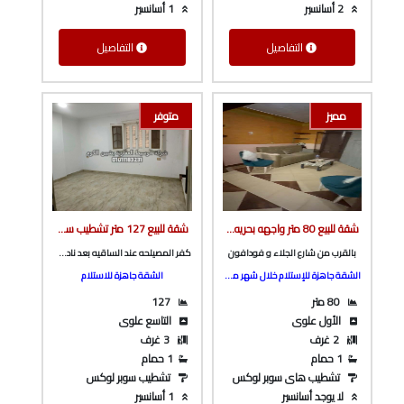
2 أسانسير
1 أسانسير
التفاصيل
التفاصيل
مميز
متوفر
شقة للبيع 80 متر واجهه بحريه تشطيب سوبر لوكس دور أول علوى ف مساكن التعاونيات و بالقرب من فودافون من شركة الوسيط العقارية بشبين الكوم
شقة للبيع 127 متر تشطيب سوبر لوكس ف برج بأسانسير ع الرئيسي مباشرة و كامله المرافق بكفر المصيلحه من الوسيط العقارية بشبين الكوم
بالقرب من شارع الجلاء و فودافون
كفر المصيلحه عند الساقيه بعد نادي حسني مبارك و المدرسه الصينيه
الشقة جاهزة للإستلام خلال شهر من كتابة العقد
الشقة جاهزة للاستلام
80 متر
127
الأول علوى
التاسع علوى
2 غرف
3 غرف
1 حمام
1 حمام
تشطيب هاى سوبر لوكس
تشطيب سوبر لوكس
لا يوجد أسانسير
1 أسانسير