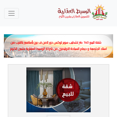
شقة للبيع 140 متر تشطيب سوبر لوكس دور تامن ف برج بأسانسير بالقرب من
استاد الجامعة و حمام السباحة الاوليمبي من شركة الوسيط العقارية بشبين الكوم