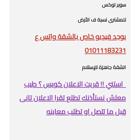
سوبر لوكس
للمشترى نسبة ف الأرض
يوجد فيديو خاص بالشقة واتس ع
01011183231
الشقة جاهزة للإستلام
استني !! قريت الاعلان كويس ؟ طيب
معلش نستأذنك تطلع تقرا الاعلان تانى
قبل ما تتصل او تطلب معاينه