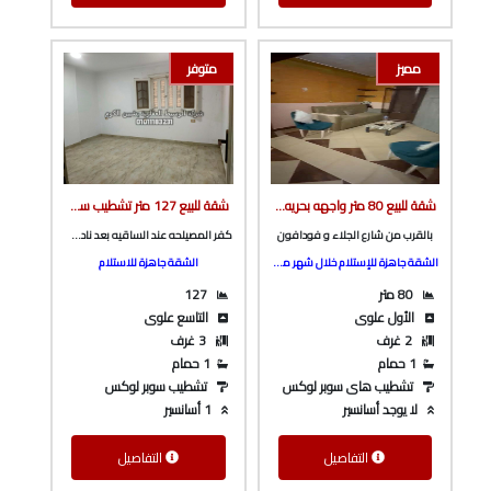
مميز
متوفر
شقة للبيع 80 متر واجهه بحريه تشطيب سوبر لوكس دور أول علوى ف مساكن التعاونيات و بالقرب من فودافون من شركة الوسيط العقارية بشبين الكوم
شقة للبيع 127 متر تشطيب سوبر لوكس ف برج بأسانسير ع الرئيسي مباشرة و كامله المرافق بكفر المصيلحه من الوسيط العقارية بشبين الكوم
بالقرب من شارع الجلاء و فودافون
كفر المصيلحه عند الساقيه بعد نادي حسني مبارك و المدرسه الصينيه
الشقة جاهزة للإستلام خلال شهر من كتابة العقد
الشقة جاهزة للاستلام
80 متر
127
الأول علوى
التاسع علوى
2 غرف
3 غرف
1 حمام
1 حمام
تشطيب هاى سوبر لوكس
تشطيب سوبر لوكس
لا يوجد أسانسير
1 أسانسير
التفاصيل
التفاصيل