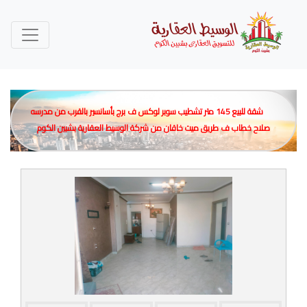
شقة للبيع 145 متر تشطيب سوبر لوكس ف برج بأسانسير بالقرب من مدرسه
صلاح خطاب ف طريق ميت خاقان من شركة الوسيط العقارية بشبين الكوم