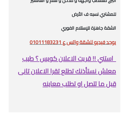
البرج متشطب واجهه و مدخل و سلم و اسانسير
للمشتري نسبه ف الأرض
الشقة جاهزة للإستلام الفوري
يوجد فيديو للشقة واتس ع 01011183231
استني !! قريت الاعلان كويس ؟ طيب
معلش نستأذنك تطلع تقرا الاعلان تانى
قبل ما تتصل او تطلب معاينه