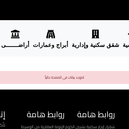
ية
شقق سكنية وإدارية
أبراج وعمارات
أراضـــــــى
لاتوجد بيانات فى الصفحة حالياً
روابط هامة
روابط هامة
إت
تأك
شقق إيجار سكنية بشبين الكوم
الزتونة العقارية من الوسيط