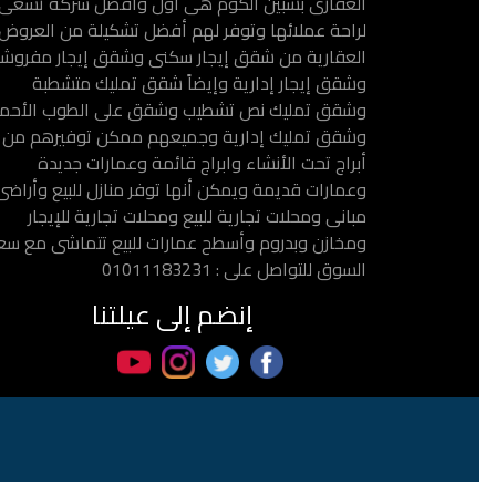
العقارى بشبين الكوم هى أول وأفضل شركة تسعى
لراحة عملائها وتوفر لهم أفضل تشكيلة من العروض
العقارية من شقق إيجار سكنى وشقق إيجار مفروش
وشقق إيجار إدارية وإيضاً شقق تمليك متشطبة
وشقق تمليك نص تشطيب وشقق على الطوب الأحمر
وشقق تمليك إدارية وجميعهم ممكن توفيرهم من
أبراج تحت الأنشاء وابراج قائمة وعمارات جديدة
وعمارات قديمة ويمكن أنها توفر منازل للبيع وأراضى
مبانى ومحلات تجارية للبيع ومحلات تجارية للإيجار
ومخازن وبدروم وأسطح عمارات للبيع تتماشى مع سع
السوق للتواصل على : 01011183231
إنضم إلى عيلتنا