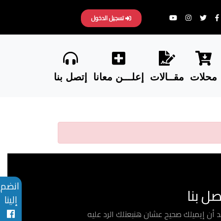
تسجيل الدخول
محلات
مقــالات
إعلـــن معانا
إتصل بنا
انضم
صل بنا
إلينا
د أن إيميلك صحيح عشان هنبعتلك الرد عليه