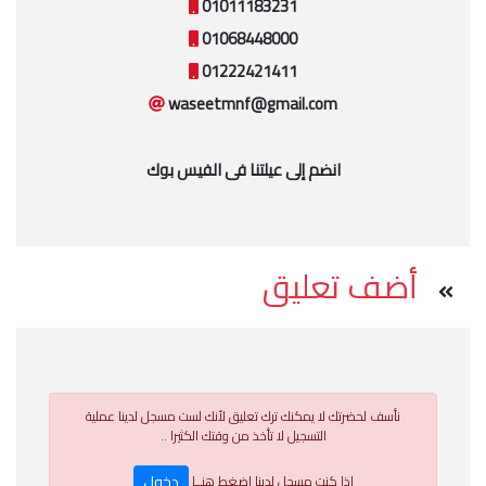
01011183231
01068448000
01222421411
waseetmnf@gmail.com
انضم إلى عيلتنا فى الفيس بوك
أضف تعليق
نأسف لحضرتك لا يمكنك ترك تعليق لأنك لست مسجل لدينا عملية
التسجيل لا تأخذ من وقتك الكثيرا ..
دخول
إذا كنت مسجل لدينا إضغط هنــا