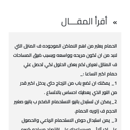
أقرأ المقـــال
الحمام يعتبر من اهم الاماكن الموجوده ف المنزل التي
لابد من ان تكون مريحه وواسعه وبسبب ضيق المساحات
ف المنازل نعرض لكم بعض الحلول لكي تحصل علي
حمام اكبر اتساعا :_
1_ يمكنك ان تضع باب من الزجاج حتي يدخل اكبر قدر
من النور الذي يعطيك احساس بالاتساع .
2_يمكن ان تستبدل بانيو الاستحمام الضخم ب بانيو صغير
الحجم ف زاويه الحمام.
3_ يمن استبدال حوض الاستحمام الرباعي والحصول
علي اخر ثلاثي وسيساعدك علي اقتصاد مساحه كبيره .