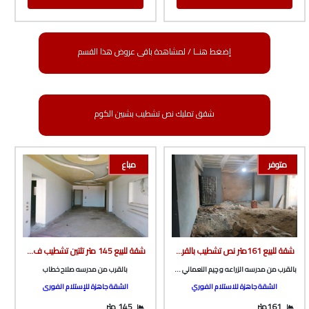
إضغط هنــا / لمشاهدة باقى عروض هذا القسم
شقق تمليك نص تشطيب بشبين الكوم
متوفر
مباع
شقة للبيع 161متر نص تشطيب بالقرب من مدرسه الزراعه و چيم النعماني ونادى المعلمين من الوسيط العقارية بشبين الكوم
شقة للبيع 145 متر تلتين تشطيب ف برج بأسانسير بالقرب من مدرسه صلاح خطاب ف طريق ميت خاقان من شركة الوسيط العقارية بشبين الكوم
بالقرب من مدرسه الزراعه و چيم النعماني ونادى المعلمين
بالقرب من مدرسه صلاح خطاب
الشقة جاهزة للاستلام الفوري
الشقة جاهزة للإستلام الفورى
161متر
145 متر