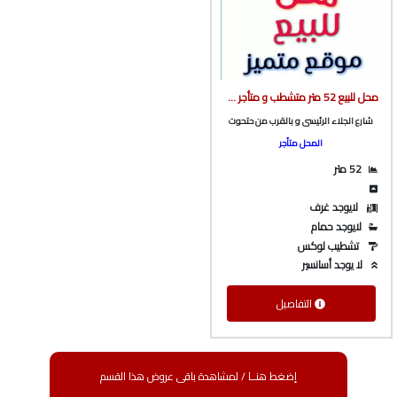
محل للبيع 52 متر متشطب و متأجر ف شارع الجلاء الرئيسى بالقرب من حتحوت من شركة الوسيط العقارية بشبين الكوم
شارع الجلاء الرئيسى و بالقرب من حتحوت
المحل متأجر
52 متر
لايوجد غرف
لايوجد حمام
تشطيب لوكس
لا يوجد أسانسير
التفاصيل
إضغط هنــا / لمشاهدة باقى عروض هذا القسم