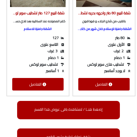
شقة للبيع 80 متر واجهه بحريه تشطيب سوبر لوكس دور أول علوى ف مساكن التعاونيات و بالقرب من فودافون من شركة الوسيط العقارية بشبين الكوم
شقة للبيع 127 متر تشطيب سوبر لوكس ف برج بأسانسير ع الرئيسي مباشرة و كامله المرافق بكفر المصيلحه من الوسيط العقارية بشبين الكوم
بالقرب من شارع الجلاء و فودافون
كفر المصيلحه عند الساقيه بعد نادي حسني مبارك و المدرسه الصينيه
الشقة جاهزة للإستلام خلال شهر من كتابة العقد
الشقة جاهزة للاستلام
80 متر
127
الأول علوى
التاسع علوى
2 غرف
3 غرف
1 حمام
1 حمام
تشطيب هاى سوبر لوكس
تشطيب سوبر لوكس
لا يوجد أسانسير
1 أسانسير
التفاصيل
التفاصيل
إضغط هنــا / لمشاهدة باقى عروض هذا القسم
شقق تمليك إدارية بشبين الكوم