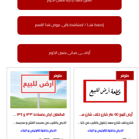
إضغط هنــا / لمشاهدة باقى عروض هذا القسم
أراضـــى مبـانى بشبين الكوم
متوفر
متوفر
أرض للبيع 60 متر شارع خلف شارع سعد زغلول بالقرب من كباب الجميل الجديد من الوسيط العقارية بشبين الكوم
قطعتين ارض بمساحه ١٣٣ و ١٣٤ متر صافي مباني بالقرب من مسجد الفتح و مدرسه صلاح خطاب من الوسيط العقارية بشبين الكوم
شارع خلف شارع سعد زغلول بالقرب من كباب الجميل الجديد
الارض بالقرب من مسجد الفتح و مدرسه صلاح خطاب و الملعب الخامسي بطريق ميت خاقان
الارض جاهزة للترخيص و البناء
الارض جاهزة للترخيص و البناء