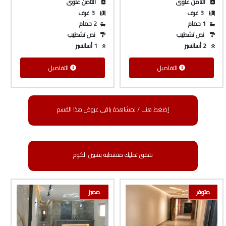
الثامن علوى
الثامن علوى
3 غرف
3 غرف
1 حمام
2 حمام
نص تشطيب
نص تشطيب
2 أسانسير
1 أسانسير
التفاصيل
التفاصيل
إضغط هنــا / لمشاهدة باقى عروض هذا القسم
شقق تمليك متشطبة بشبين الكوم
متوفر
مميز