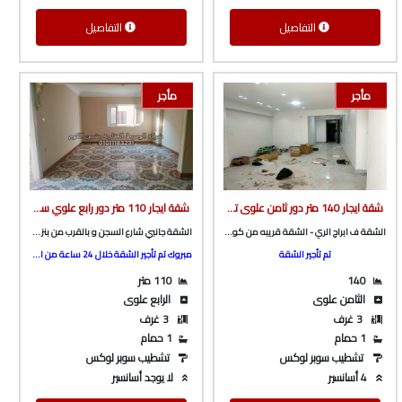
التفاصيل
التفاصيل
مأجر
مأجر
شقة ايجار 140 متر دور ثامن علوى تشطيب سوبر لوكس من الوسيط العقارية بشبين الكوم
شقة ايجار 110 متر دور رابع علوي سلم جانبي شارع السجن و بالقرب من بنزنيه الباجوري من الوسيط العقارية بشبين الكوم
الشقة ف ابراج الري - الشقة قريبه من كوبري فينيسيا
الشقة جانبي شارع السجن و بالقرب من بنزينه الباجوري
تم تأجير الشقة
مبروك تم تأجير الشقة خلال 24 ساعة من الاعلان عنها ^_^
140
110 متر
الثامن علوى
الرابع علوى
3 غرف
3 غرف
1 حمام
1 حمام
تشطيب سوبر لوكس
تشطيب سوبر لوكس
4 أسانسير
لا يوجد أسانسير